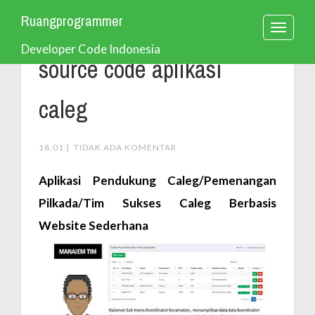
Ruangprogrammer
T
Developer Code Indonesia
o
source code aplikasi
g
g
caleg
l
e
18.01
|
TIDAK ADA KOMENTAR
n
Aplikasi Pendukung Caleg/Pemenangan
a
Pilkada/Tim Sukses Caleg Berbasis
v
Website Sederhana
i
g
a
t