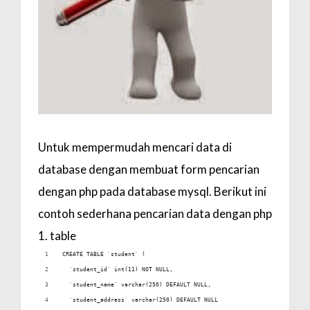
i
o
n
Untuk mempermudah mencari data di
database dengan membuat form pencarian
dengan php pada database mysql. Berikut ini
contoh sederhana pencarian data dengan php
1. table
CREATE TABLE `student` (
  `student_id` int(11) NOT NULL,
  `student_name` varchar(250) DEFAULT NULL,
  `student_address` varchar(250) DEFAULT NULL