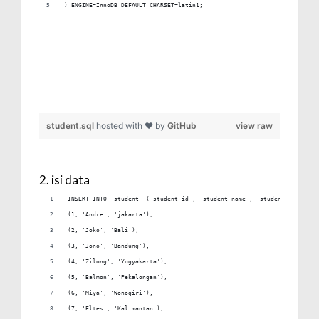
) ENGINE=InnoDB DEFAULT CHARSET=latin1;
student.sql
hosted with ❤ by
GitHub
view raw
2. isi data
INSERT INTO `student` (`student_id`, `student_name`, `student_address`
(1, 'Andre', 'jakarta'),
(2, 'Joko', 'Bali'),
(3, 'Jono', 'Bandung'),
(4, 'Zilong', 'Yogyakarta'),
(5, 'Balmon', 'Pekalongan'),
(6, 'Miya', 'Wonogiri'),
(7, 'Eltes', 'Kalimantan'),